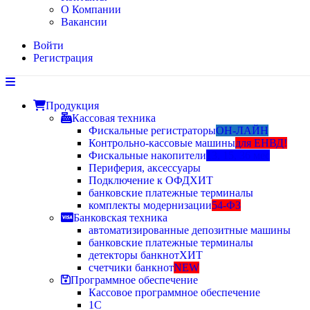
О Компании
Вакансии
Войти
Регистрация
Продукция
Кассовая техника
Фискальные регистраторы
ОН-ЛАЙН
Контрольно-кассовые машины
для ЕНВД!
Фискальные накопители
13, 15, 36 мес
Периферия, аксессуары
Подключение к ОФД
ХИТ
банковские платежные терминалы
комплекты модернизации
54-ФЗ
Банковская техника
автоматизированные депозитные машины
банковские платежные терминалы
детекторы банкнот
ХИТ
счетчики банкнот
NEW
Программное обеспечение
Кассовое программное обеспечение
1С