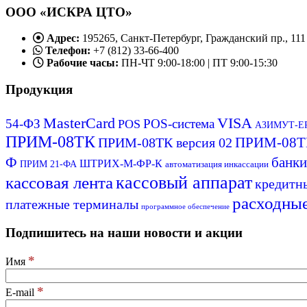
ООО «ИСКРА ЦТО»
Адрес:
195265, Санкт-Петербург, Гражданский пр., 111
Телефон:
+7 (812) 33-66-400
Рабочие часы:
ПН-ЧТ 9:00-18:00 | ПТ 9:00-15:30
Продукция
MasterCard
VISA
54-ФЗ
POS-система
POS
АЗИМУТ-EP
ПРИМ-08ТК
ПРИМ-08ТК
ПРИМ-08ТК версия 02
Ф
банки
ШТРИХ-М-ФР-К
ПРИМ 21-ФА
автоматизация инкассации
кассовый аппарат
кассовая лента
кредитн
расходны
платежные терминалы
программное обеспечение
Подпишитесь на наши новости и акции
*
Имя
*
E-mail