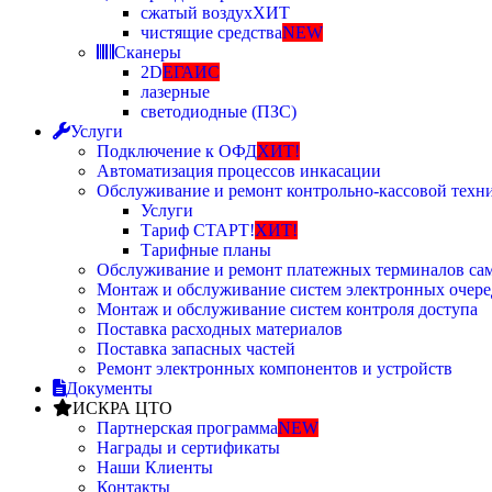
сжатый воздух
ХИТ
чистящие средства
NEW
Сканеры
2D
ЕГАИС
лазерные
светодиодные (ПЗС)
Услуги
Подключение к ОФД
ХИТ!
Автоматизация процессов инкасации
Обслуживание и ремонт контрольно-кассовой техн
Услуги
Тариф СТАРТ!
ХИТ!
Тарифные планы
Обслуживание и ремонт платежных терминалов са
Монтаж и обслуживание систем электронных очере
Монтаж и обслуживание систем контроля доступа
Поставка расходных материалов
Поставка запасных частей
Ремонт электронных компонентов и устройств
Документы
ИСКРА ЦТО
Партнерская программа
NEW
Награды и сертификаты
Наши Клиенты
Контакты