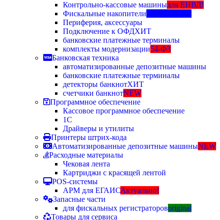
Контрольно-кассовые машины
для ЕНВД!
Фискальные накопители
13, 15, 36 мес
Периферия, аксессуары
Подключение к ОФД
ХИТ
банковские платежные терминалы
комплекты модернизации
54-ФЗ
Банковская техника
автоматизированные депозитные машины
банковские платежные терминалы
детекторы банкнот
ХИТ
счетчики банкнот
NEW
Программное обеспечение
Кассовое программное обеспечение
1С
Драйверы и утилиты
Принтеры штрих-кода
Автоматизированные депозитные машины
NEW
Расходные материалы
Чековая лента
Картриджи с красящей лентой
POS-системы
АРМ для ЕГАИС
Актуально!
Запасные части
для фискальных регистраторов
original
Товары для сервиса