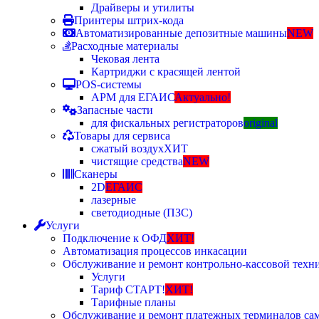
Драйверы и утилиты
Принтеры штрих-кода
Автоматизированные депозитные машины
NEW
Расходные материалы
Чековая лента
Картриджи с красящей лентой
POS-системы
АРМ для ЕГАИС
Актуально!
Запасные части
для фискальных регистраторов
original
Товары для сервиса
сжатый воздух
ХИТ
чистящие средства
NEW
Сканеры
2D
ЕГАИС
лазерные
светодиодные (ПЗС)
Услуги
Подключение к ОФД
ХИТ!
Автоматизация процессов инкасации
Обслуживание и ремонт контрольно-кассовой техн
Услуги
Тариф СТАРТ!
ХИТ!
Тарифные планы
Обслуживание и ремонт платежных терминалов са