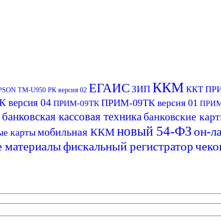
ККМ
ЕГАИС
ЗИП
ККТ
ПР
SON ТМ-U950 РК версия 02
 версия 04
ПРИМ-09ТК версия 01
ПРИМ-09ТК
ПРИМ
банковская кассовая техника
банковские кар
новый 54-ФЗ
он-л
мобильная ККМ
ые карты
е материалы
фискальный регистратор
чеко