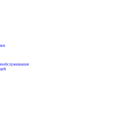
ики
мообслуживания
дей