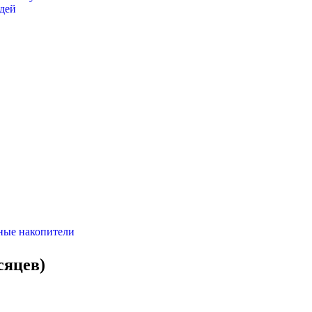
дей
ные накопители
сяцев)