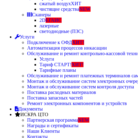
сжатый воздух
ХИТ
чистящие средства
NEW
Сканеры
2D
ЕГАИС
лазерные
светодиодные (ПЗС)
Услуги
Подключение к ОФД
ХИТ!
Автоматизация процессов инкасации
Обслуживание и ремонт контрольно-кассовой техн
Услуги
Тариф СТАРТ!
ХИТ!
Тарифные планы
Обслуживание и ремонт платежных терминалов са
Монтаж и обслуживание систем электронных очере
Монтаж и обслуживание систем контроля доступа
Поставка расходных материалов
Поставка запасных частей
Ремонт электронных компонентов и устройств
Документы
ИСКРА ЦТО
Партнерская программа
NEW
Награды и сертификаты
Наши Клиенты
Контакты