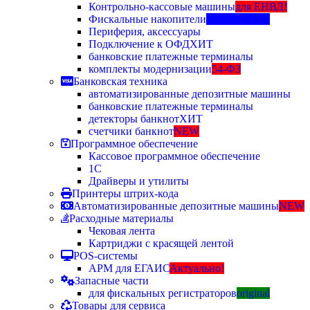
Контрольно-кассовые машины
для ЕНВД!
Фискальные накопители
13, 15, 36 мес
Периферия, аксессуары
Подключение к ОФД
ХИТ
банковские платежные терминалы
комплекты модернизации
54-ФЗ
Банковская техника
автоматизированные депозитные машины
банковские платежные терминалы
детекторы банкнот
ХИТ
счетчики банкнот
NEW
Программное обеспечение
Кассовое программное обеспечение
1С
Драйверы и утилиты
Принтеры штрих-кода
Автоматизированные депозитные машины
NEW
Расходные материалы
Чековая лента
Картриджи с красящей лентой
POS-системы
АРМ для ЕГАИС
Актуально!
Запасные части
для фискальных регистраторов
original
Товары для сервиса