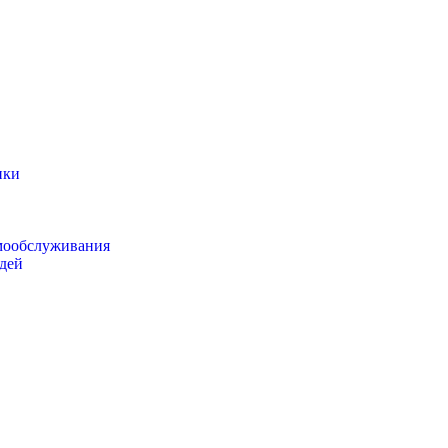
ики
мообслуживания
дей