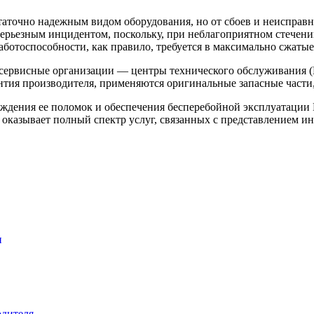
аточно надежным видом оборудования, но от сбоев и неисправно
ерьезным инцидентом, поскольку, при неблагоприятном стечении 
аботоспособности, как правило, требуется в максимально сжатые
 сервисные организации — центры технического обслуживания (
нтия производителя, применяются оригинальные запасные части
еждения ее поломок и обеспечения бесперебойной эксплуатац
оказывает полный спектр услуг, связанных с представлением ин
и
одителя