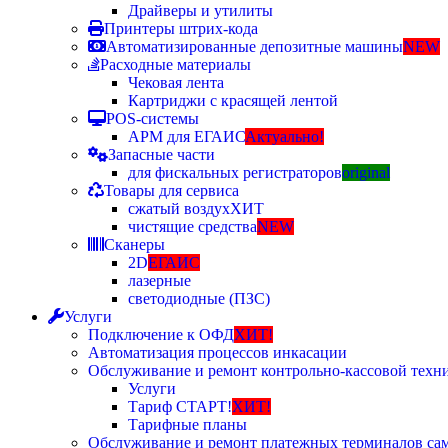
Драйверы и утилиты
Принтеры штрих-кода
Автоматизированные депозитные машины
NEW
Расходные материалы
Чековая лента
Картриджи с красящей лентой
POS-системы
АРМ для ЕГАИС
Актуально!
Запасные части
для фискальных регистраторов
original
Товары для сервиса
сжатый воздух
ХИТ
чистящие средства
NEW
Сканеры
2D
ЕГАИС
лазерные
светодиодные (ПЗС)
Услуги
Подключение к ОФД
ХИТ!
Автоматизация процессов инкасации
Обслуживание и ремонт контрольно-кассовой техн
Услуги
Тариф СТАРТ!
ХИТ!
Тарифные планы
Обслуживание и ремонт платежных терминалов са