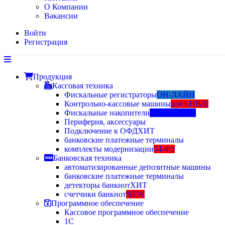
О Компании
Вакансии
Войти
Регистрация
Продукция
Кассовая техника
Фискальные регистраторы
ОН-ЛАЙН
Контрольно-кассовые машины
для ЕНВД!
Фискальные накопители
13, 15, 36 мес
Периферия, аксессуары
Подключение к ОФД
ХИТ
банковские платежные терминалы
комплекты модернизации
54-ФЗ
Банковская техника
автоматизированные депозитные машины
банковские платежные терминалы
детекторы банкнот
ХИТ
счетчики банкнот
NEW
Программное обеспечение
Кассовое программное обеспечение
1С