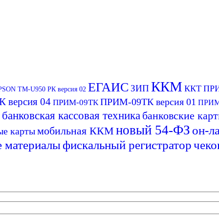
ККМ
ЕГАИС
ЗИП
ККТ
ПР
SON ТМ-U950 РК версия 02
 версия 04
ПРИМ-09ТК версия 01
ПРИМ-09ТК
ПРИМ
банковская кассовая техника
банковские кар
новый 54-ФЗ
он-л
мобильная ККМ
ые карты
е материалы
фискальный регистратор
чеко