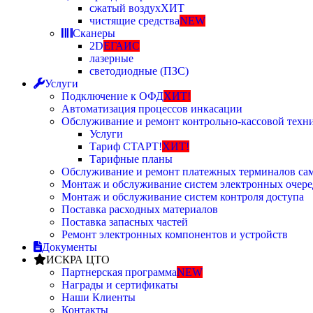
сжатый воздух
ХИТ
чистящие средства
NEW
Сканеры
2D
ЕГАИС
лазерные
светодиодные (ПЗС)
Услуги
Подключение к ОФД
ХИТ!
Автоматизация процессов инкасации
Обслуживание и ремонт контрольно-кассовой техн
Услуги
Тариф СТАРТ!
ХИТ!
Тарифные планы
Обслуживание и ремонт платежных терминалов са
Монтаж и обслуживание систем электронных очере
Монтаж и обслуживание систем контроля доступа
Поставка расходных материалов
Поставка запасных частей
Ремонт электронных компонентов и устройств
Документы
ИСКРА ЦТО
Партнерская программа
NEW
Награды и сертификаты
Наши Клиенты
Контакты