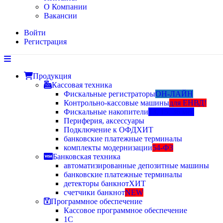
О Компании
Вакансии
Войти
Регистрация
Продукция
Кассовая техника
Фискальные регистраторы
ОН-ЛАЙН
Контрольно-кассовые машины
для ЕНВД!
Фискальные накопители
13, 15, 36 мес
Периферия, аксессуары
Подключение к ОФД
ХИТ
банковские платежные терминалы
комплекты модернизации
54-ФЗ
Банковская техника
автоматизированные депозитные машины
банковские платежные терминалы
детекторы банкнот
ХИТ
счетчики банкнот
NEW
Программное обеспечение
Кассовое программное обеспечение
1С