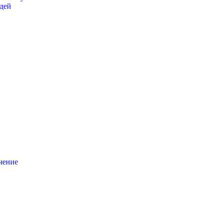
дей
чение