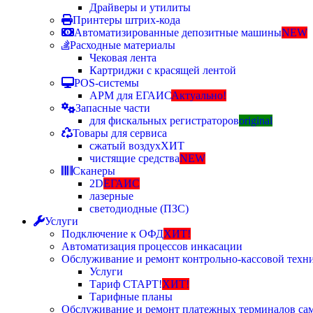
Драйверы и утилиты
Принтеры штрих-кода
Автоматизированные депозитные машины
NEW
Расходные материалы
Чековая лента
Картриджи с красящей лентой
POS-системы
АРМ для ЕГАИС
Актуально!
Запасные части
для фискальных регистраторов
original
Товары для сервиса
сжатый воздух
ХИТ
чистящие средства
NEW
Сканеры
2D
ЕГАИС
лазерные
светодиодные (ПЗС)
Услуги
Подключение к ОФД
ХИТ!
Автоматизация процессов инкасации
Обслуживание и ремонт контрольно-кассовой техн
Услуги
Тариф СТАРТ!
ХИТ!
Тарифные планы
Обслуживание и ремонт платежных терминалов са