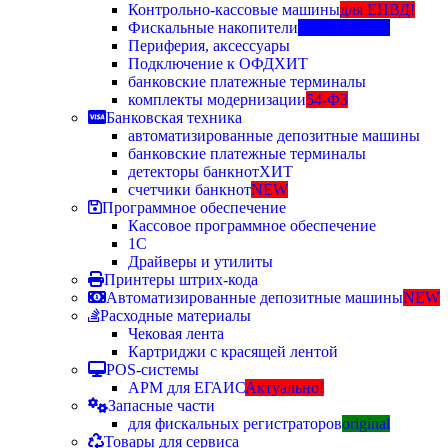
Контрольно-кассовые машины
для ЕНВД!
Фискальные накопители
13, 15, 36 мес
Периферия, аксессуары
Подключение к ОФД
ХИТ
банковские платежные терминалы
комплекты модернизации
54-ФЗ
Банковская техника
автоматизированные депозитные машины
банковские платежные терминалы
детекторы банкнот
ХИТ
счетчики банкнот
NEW
Программное обеспечение
Кассовое программное обеспечение
1С
Драйверы и утилиты
Принтеры штрих-кода
Автоматизированные депозитные машины
NEW
Расходные материалы
Чековая лента
Картриджи с красящей лентой
POS-системы
АРМ для ЕГАИС
Актуально!
Запасные части
для фискальных регистраторов
original
Товары для сервиса