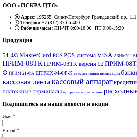
ООО «ИСКРА ЦТО»
Адрес:
195265, Санкт-Петербург, Гражданский пр., 111
Телефон:
+7 (812) 33-66-400
Рабочие часы:
ПН-ЧТ 9:00-18:00 | ПТ 9:00-15:30
Продукция
MasterCard
VISA
54-ФЗ
POS-система
POS
АЗИМУТ-EP
ПРИМ-08ТК
ПРИМ-08ТК
ПРИМ-08ТК версия 02
Ф
банки
ШТРИХ-М-ФР-К
ПРИМ 21-ФА
автоматизация инкассации
кассовый аппарат
кассовая лента
кредитн
расходны
платежные терминалы
программное обеспечение
Подпишитесь на наши новости и акции
*
Имя
*
E-mail