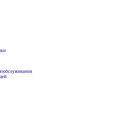
ики
мообслуживания
дей