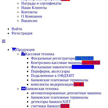
Награды и сертификаты
Наши Клиенты
Контакты
О Компании
Вакансии
Войти
Регистрация
Продукция
Кассовая техника
Фискальные регистраторы
ОН-ЛАЙН
Контрольно-кассовые машины
для ЕНВД!
Фискальные накопители
13, 15, 36 мес
Периферия, аксессуары
Подключение к ОФД
ХИТ
банковские платежные терминалы
комплекты модернизации
54-ФЗ
Банковская техника
автоматизированные депозитные машины
банковские платежные терминалы
детекторы банкнот
ХИТ
счетчики банкнот
NEW