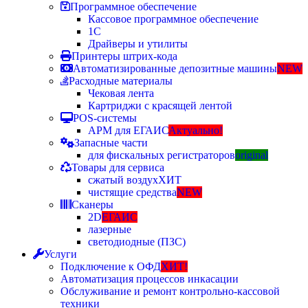
Программное обеспечение
Кассовое программное обеспечение
1С
Драйверы и утилиты
Принтеры штрих-кода
Автоматизированные депозитные машины
NEW
Расходные материалы
Чековая лента
Картриджи с красящей лентой
POS-системы
АРМ для ЕГАИС
Актуально!
Запасные части
для фискальных регистраторов
original
Товары для сервиса
сжатый воздух
ХИТ
чистящие средства
NEW
Сканеры
2D
ЕГАИС
лазерные
светодиодные (ПЗС)
Услуги
Подключение к ОФД
ХИТ!
Автоматизация процессов инкасации
Обслуживание и ремонт контрольно-кассовой
техники