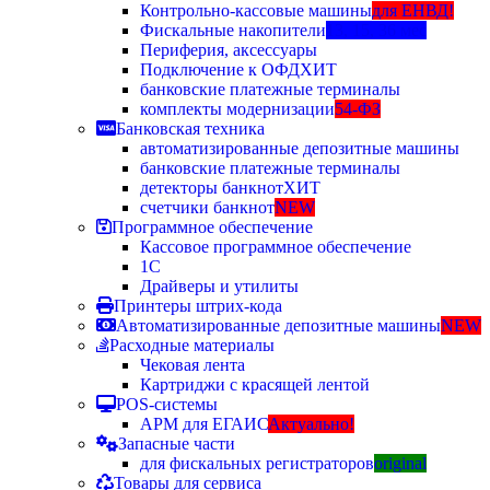
Контрольно-кассовые машины
для ЕНВД!
Фискальные накопители
13, 15, 36 мес
Периферия, аксессуары
Подключение к ОФД
ХИТ
банковские платежные терминалы
комплекты модернизации
54-ФЗ
Банковская техника
автоматизированные депозитные машины
банковские платежные терминалы
детекторы банкнот
ХИТ
счетчики банкнот
NEW
Программное обеспечение
Кассовое программное обеспечение
1С
Драйверы и утилиты
Принтеры штрих-кода
Автоматизированные депозитные машины
NEW
Расходные материалы
Чековая лента
Картриджи с красящей лентой
POS-системы
АРМ для ЕГАИС
Актуально!
Запасные части
для фискальных регистраторов
original
Товары для сервиса