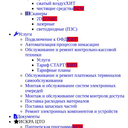
сжатый воздух
ХИТ
чистящие средства
NEW
Сканеры
2D
ЕГАИС
лазерные
светодиодные (ПЗС)
Услуги
Подключение к ОФД
ХИТ!
Автоматизация процессов инкасации
Обслуживание и ремонт контрольно-кассовой
техники
Услуги
Тариф СТАРТ!
ХИТ!
Тарифные планы
Обслуживание и ремонт платежных терминалов
самообслуживания
Монтаж и обслуживание систем электронных
очередей
Монтаж и обслуживание систем контроля доступа
Поставка расходных материалов
Поставка запасных частей
Ремонт электронных компонентов и устройств
Документы
ИСКРА ЦТО
Партнерская программа
NEW