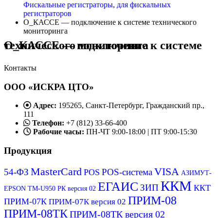
Фискальные регистраторы
,
для фискальных
регистраторов
О_КАССЕ — подключение к системе технического
мониторинга
О_КАССЕ — подключение к системе технического мониторинга
Контакты
ООО «ИСКРА ЦТО»
Адрес:
195265, Санкт-Петербург, Гражданский пр.,
111
Телефон:
+7 (812) 33-66-400
Рабочие часы:
ПН-ЧТ 9:00-18:00 | ПТ 9:00-15:30
Продукция
MasterCard
VISA
54-ФЗ
POS-система
POS
АЗИМУТ-
ККМ
ЕГАИС
ЗИП
ККТ
EPSON ТМ-U950 РК версия 02
ПРИМ-08
ПРИМ-07К
ПРИМ-07К версия 02
ПРИМ-08ТК
ПРИМ-08ТК версия 02