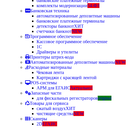
банковские платежные терминалы
комплекты модернизации
54-ФЗ
Банковская техника
автоматизированные депозитные машины
банковские платежные терминалы
детекторы банкнот
ХИТ
счетчики банкнот
NEW
Программное обеспечение
Кассовое программное обеспечение
1С
Драйверы и утилиты
Принтеры штрих-кода
Автоматизированные депозитные машины
NEW
Расходные материалы
Чековая лента
Картриджи с красящей лентой
POS-системы
АРМ для ЕГАИС
Актуально!
Запасные части
для фискальных регистраторов
original
Товары для сервиса
сжатый воздух
ХИТ
чистящие средства
NEW
Сканеры
2D
ЕГАИС