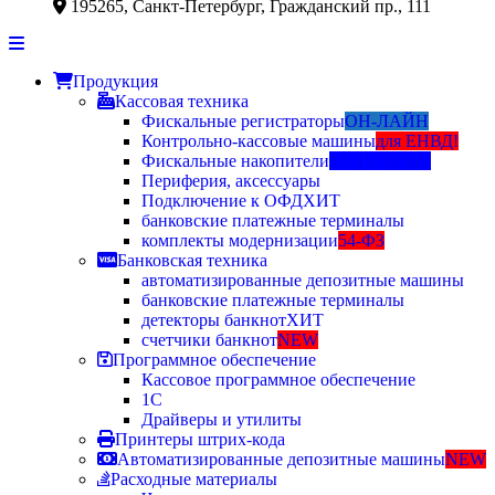
195265, Санкт-Петербург, Гражданский пр., 111
Продукция
Кассовая техника
Фискальные регистраторы
ОН-ЛАЙН
Контрольно-кассовые машины
для ЕНВД!
Фискальные накопители
13, 15, 36 мес
Периферия, аксессуары
Подключение к ОФД
ХИТ
банковские платежные терминалы
комплекты модернизации
54-ФЗ
Банковская техника
автоматизированные депозитные машины
банковские платежные терминалы
детекторы банкнот
ХИТ
счетчики банкнот
NEW
Программное обеспечение
Кассовое программное обеспечение
1С
Драйверы и утилиты
Принтеры штрих-кода
Автоматизированные депозитные машины
NEW
Расходные материалы