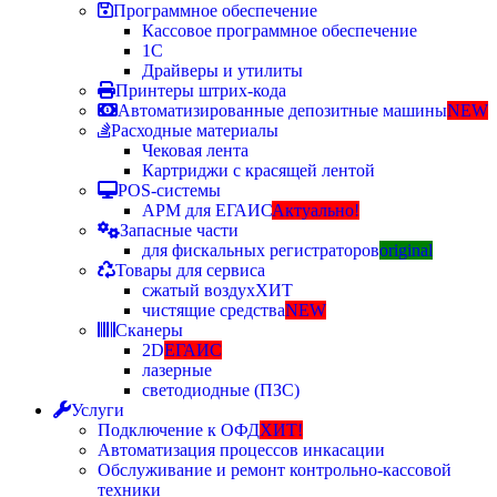
Программное обеспечение
Кассовое программное обеспечение
1С
Драйверы и утилиты
Принтеры штрих-кода
Автоматизированные депозитные машины
NEW
Расходные материалы
Чековая лента
Картриджи с красящей лентой
POS-системы
АРМ для ЕГАИС
Актуально!
Запасные части
для фискальных регистраторов
original
Товары для сервиса
сжатый воздух
ХИТ
чистящие средства
NEW
Сканеры
2D
ЕГАИС
лазерные
светодиодные (ПЗС)
Услуги
Подключение к ОФД
ХИТ!
Автоматизация процессов инкасации
Обслуживание и ремонт контрольно-кассовой
техники