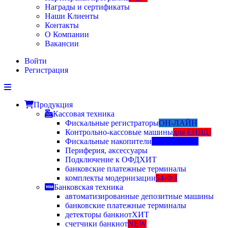
Награды и сертификаты
Наши Клиенты
Контакты
О Компании
Вакансии
Войти
Регистрация
Продукция
Кассовая техника
Фискальные регистраторы
ОН-ЛАЙН
Контрольно-кассовые машины
для ЕНВД!
Фискальные накопители
13, 15, 36 мес
Периферия, аксессуары
Подключение к ОФД
ХИТ
банковские платежные терминалы
комплекты модернизации
54-ФЗ
Банковская техника
автоматизированные депозитные машины
банковские платежные терминалы
детекторы банкнот
ХИТ
счетчики банкнот
NEW