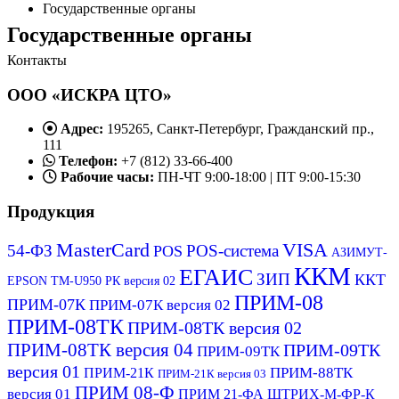
Государственные органы
Государственные органы
Контакты
ООО «ИСКРА ЦТО»
Адрес:
195265, Санкт-Петербург, Гражданский пр.,
111
Телефон:
+7 (812) 33-66-400
Рабочие часы:
ПН-ЧТ 9:00-18:00 | ПТ 9:00-15:30
Продукция
MasterCard
VISA
54-ФЗ
POS-система
POS
АЗИМУТ-
ККМ
ЕГАИС
ЗИП
ККТ
EPSON ТМ-U950 РК версия 02
ПРИМ-08
ПРИМ-07К
ПРИМ-07К версия 02
ПРИМ-08ТК
ПРИМ-08ТК версия 02
ПРИМ-08ТК версия 04
ПРИМ-09ТК
ПРИМ-09ТК
версия 01
ПРИМ-88ТК
ПРИМ-21К
ПРИМ-21К версия 03
ПРИМ 08-Ф
версия 01
ПРИМ 21-ФА
ШТРИХ-М-ФР-К