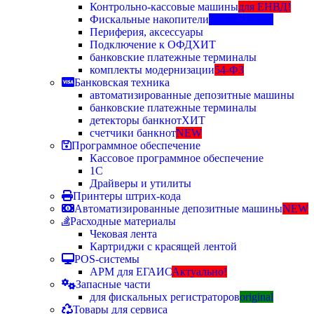
Контрольно-кассовые машины
для ЕНВД!
Фискальные накопители
13, 15, 36 мес
Периферия, аксессуары
Подключение к ОФД
ХИТ
банковские платежные терминалы
комплекты модернизации
54-ФЗ
Банковская техника
автоматизированные депозитные машины
банковские платежные терминалы
детекторы банкнот
ХИТ
счетчики банкнот
NEW
Программное обеспечение
Кассовое программное обеспечение
1С
Драйверы и утилиты
Принтеры штрих-кода
Автоматизированные депозитные машины
NEW
Расходные материалы
Чековая лента
Картриджи с красящей лентой
POS-системы
АРМ для ЕГАИС
Актуально!
Запасные части
для фискальных регистраторов
original
Товары для сервиса