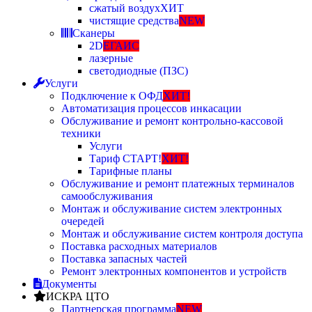
сжатый воздух
ХИТ
чистящие средства
NEW
Сканеры
2D
ЕГАИС
лазерные
светодиодные (ПЗС)
Услуги
Подключение к ОФД
ХИТ!
Автоматизация процессов инкасации
Обслуживание и ремонт контрольно-кассовой
техники
Услуги
Тариф СТАРТ!
ХИТ!
Тарифные планы
Обслуживание и ремонт платежных терминалов
самообслуживания
Монтаж и обслуживание систем электронных
очередей
Монтаж и обслуживание систем контроля доступа
Поставка расходных материалов
Поставка запасных частей
Ремонт электронных компонентов и устройств
Документы
ИСКРА ЦТО
Партнерская программа
NEW