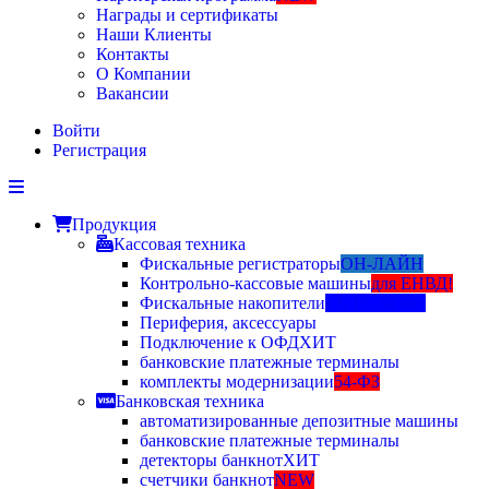
Награды и сертификаты
Наши Клиенты
Контакты
О Компании
Вакансии
Войти
Регистрация
Продукция
Кассовая техника
Фискальные регистраторы
ОН-ЛАЙН
Контрольно-кассовые машины
для ЕНВД!
Фискальные накопители
13, 15, 36 мес
Периферия, аксессуары
Подключение к ОФД
ХИТ
банковские платежные терминалы
комплекты модернизации
54-ФЗ
Банковская техника
автоматизированные депозитные машины
банковские платежные терминалы
детекторы банкнот
ХИТ
счетчики банкнот
NEW