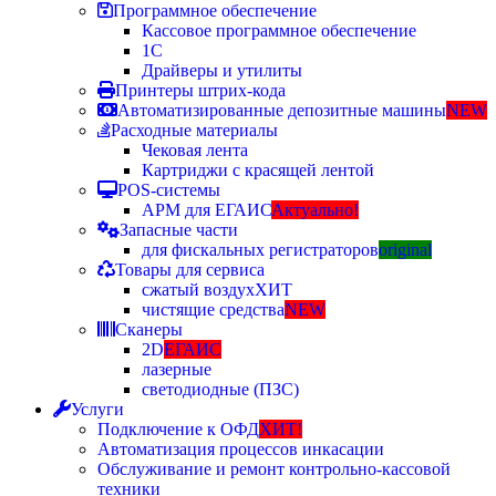
Программное обеспечение
Кассовое программное обеспечение
1С
Драйверы и утилиты
Принтеры штрих-кода
Автоматизированные депозитные машины
NEW
Расходные материалы
Чековая лента
Картриджи с красящей лентой
POS-системы
АРМ для ЕГАИС
Актуально!
Запасные части
для фискальных регистраторов
original
Товары для сервиса
сжатый воздух
ХИТ
чистящие средства
NEW
Сканеры
2D
ЕГАИС
лазерные
светодиодные (ПЗС)
Услуги
Подключение к ОФД
ХИТ!
Автоматизация процессов инкасации
Обслуживание и ремонт контрольно-кассовой
техники