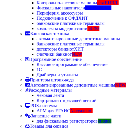
Контрольно-кассовые машины
для ЕНВД!
Фискальные накопители
13, 15, 36 мес
Периферия, аксессуары
Подключение к ОФД
ХИТ
банковские платежные терминалы
комплекты модернизации
54-ФЗ
Банковская техника
автоматизированные депозитные машины
банковские платежные терминалы
детекторы банкнот
ХИТ
счетчики банкнот
NEW
Программное обеспечение
Кассовое программное обеспечение
1С
Драйверы и утилиты
Принтеры штрих-кода
Автоматизированные депозитные машины
NEW
Расходные материалы
Чековая лента
Картриджи с красящей лентой
POS-системы
АРМ для ЕГАИС
Актуально!
Запасные части
для фискальных регистраторов
original
Товары для сервиса