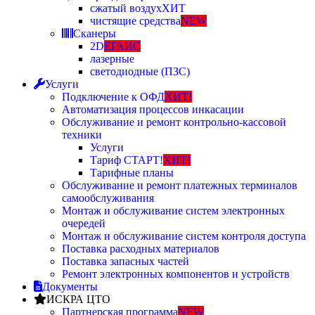
сжатый воздух
ХИТ
чистящие средства
NEW
Сканеры
2D
ЕГАИС
лазерные
светодиодные (ПЗС)
Услуги
Подключение к ОФД
ХИТ!
Автоматизация процессов инкасации
Обслуживание и ремонт контрольно-кассовой
техники
Услуги
Тариф СТАРТ!
ХИТ!
Тарифные планы
Обслуживание и ремонт платежных терминалов
самообслуживания
Монтаж и обслуживание систем электронных
очередей
Монтаж и обслуживание систем контроля доступа
Поставка расходных материалов
Поставка запасных частей
Ремонт электронных компонентов и устройств
Документы
ИСКРА ЦТО
Партнерская программа
NEW