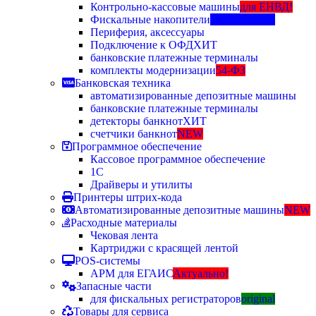
Контрольно-кассовые машины
для ЕНВД!
Фискальные накопители
13, 15, 36 мес
Периферия, аксессуары
Подключение к ОФД
ХИТ
банковские платежные терминалы
комплекты модернизации
54-ФЗ
Банковская техника
автоматизированные депозитные машины
банковские платежные терминалы
детекторы банкнот
ХИТ
счетчики банкнот
NEW
Программное обеспечение
Кассовое программное обеспечение
1С
Драйверы и утилиты
Принтеры штрих-кода
Автоматизированные депозитные машины
NEW
Расходные материалы
Чековая лента
Картриджи с красящей лентой
POS-системы
АРМ для ЕГАИС
Актуально!
Запасные части
для фискальных регистраторов
original
Товары для сервиса