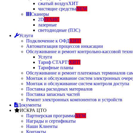
сжатый воздух
ХИТ
чистящие средства
NEW
Сканеры
2D
ЕГАИС
лазерные
светодиодные (ПЗС)
Услуги
Подключение к ОФД
ХИТ!
Автоматизация процессов инкасации
Обслуживание и ремонт контрольно-кассовой техн
Услуги
Тариф СТАРТ!
ХИТ!
Тарифные планы
Обслуживание и ремонт платежных терминалов са
Монтаж и обслуживание систем электронных очере
Монтаж и обслуживание систем контроля доступа
Поставка расходных материалов
Поставка запасных частей
Ремонт электронных компонентов и устройств
Документы
ИСКРА ЦТО
Партнерская программа
NEW
Награды и сертификаты
Наши Клиенты
Контакты