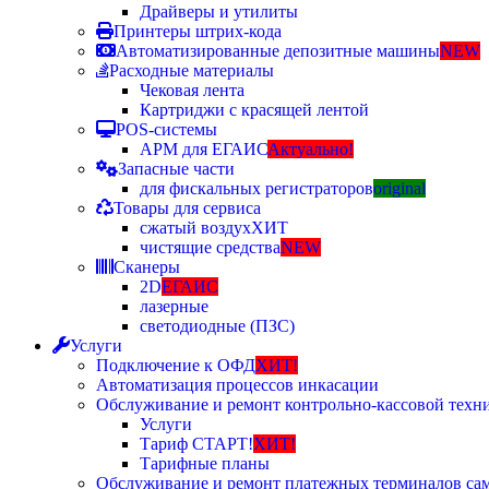
Драйверы и утилиты
Принтеры штрих-кода
Автоматизированные депозитные машины
NEW
Расходные материалы
Чековая лента
Картриджи с красящей лентой
POS-системы
АРМ для ЕГАИС
Актуально!
Запасные части
для фискальных регистраторов
original
Товары для сервиса
сжатый воздух
ХИТ
чистящие средства
NEW
Сканеры
2D
ЕГАИС
лазерные
светодиодные (ПЗС)
Услуги
Подключение к ОФД
ХИТ!
Автоматизация процессов инкасации
Обслуживание и ремонт контрольно-кассовой техн
Услуги
Тариф СТАРТ!
ХИТ!
Тарифные планы
Обслуживание и ремонт платежных терминалов са