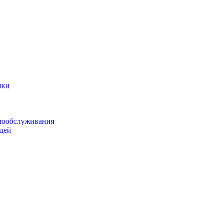
ики
мообслуживания
дей