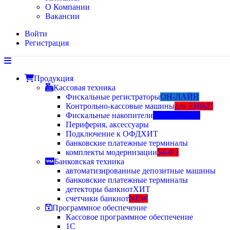
О Компании
Вакансии
Войти
Регистрация
Продукция
Кассовая техника
Фискальные регистраторы
ОН-ЛАЙН
Контрольно-кассовые машины
для ЕНВД!
Фискальные накопители
13, 15, 36 мес
Периферия, аксессуары
Подключение к ОФД
ХИТ
банковские платежные терминалы
комплекты модернизации
54-ФЗ
Банковская техника
автоматизированные депозитные машины
банковские платежные терминалы
детекторы банкнот
ХИТ
счетчики банкнот
NEW
Программное обеспечение
Кассовое программное обеспечение
1С