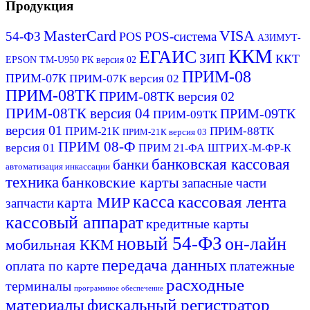
Продукция
MasterCard
VISA
54-ФЗ
POS-система
POS
АЗИМУТ-
ККМ
ЕГАИС
ЗИП
ККТ
EPSON ТМ-U950 РК версия 02
ПРИМ-08
ПРИМ-07К
ПРИМ-07К версия 02
ПРИМ-08ТК
ПРИМ-08ТК версия 02
ПРИМ-08ТК версия 04
ПРИМ-09ТК
ПРИМ-09ТК
версия 01
ПРИМ-88ТК
ПРИМ-21К
ПРИМ-21К версия 03
ПРИМ 08-Ф
версия 01
ПРИМ 21-ФА
ШТРИХ-М-ФР-К
банковская кассовая
банки
автоматизация инкассации
техника
банковские карты
запасные части
касса
кассовая лента
карта МИР
запчасти
кассовый аппарат
кредитные карты
новый 54-ФЗ
он-лайн
мобильная ККМ
передача данных
оплата по карте
платежные
расходные
терминалы
программное обеспечение
материалы
фискальный регистратор