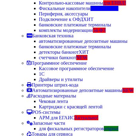
Контрольно-кассовые машины
для ЕНВД!
Фискальные накопители
13, 15, 36 мес
Периферия, аксессуары
Подключение к ОФД
ХИТ
банковские платежные терминалы
комплекты модернизации
54-ФЗ
Банковская техника
автоматизированные депозитные машины
банковские платежные терминалы
детекторы банкнот
ХИТ
счетчики банкнот
NEW
Программное обеспечение
Кассовое программное обеспечение
1С
Драйверы и утилиты
Принтеры штрих-кода
Автоматизированные депозитные машины
NEW
Расходные материалы
Чековая лента
Картриджи с красящей лентой
POS-системы
АРМ для ЕГАИС
Актуально!
Запасные части
для фискальных регистраторов
original
Товары для сервиса