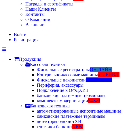
Награды и сертификаты
Наши Клиенты
Контакты
О Компании
Вакансии
Войти
Регистрация
Продукция
Кассовая техника
Фискальные регистраторы
ОН-ЛАЙН
Контрольно-кассовые машины
для ЕНВД!
Фискальные накопители
13, 15, 36 мес
Периферия, аксессуары
Подключение к ОФД
ХИТ
банковские платежные терминалы
комплекты модернизации
54-ФЗ
Банковская техника
автоматизированные депозитные машины
банковские платежные терминалы
детекторы банкнот
ХИТ
счетчики банкнот
NEW