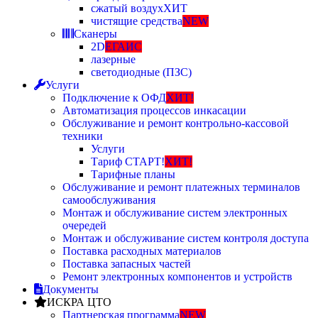
сжатый воздух
ХИТ
чистящие средства
NEW
Сканеры
2D
ЕГАИС
лазерные
светодиодные (ПЗС)
Услуги
Подключение к ОФД
ХИТ!
Автоматизация процессов инкасации
Обслуживание и ремонт контрольно-кассовой
техники
Услуги
Тариф СТАРТ!
ХИТ!
Тарифные планы
Обслуживание и ремонт платежных терминалов
самообслуживания
Монтаж и обслуживание систем электронных
очередей
Монтаж и обслуживание систем контроля доступа
Поставка расходных материалов
Поставка запасных частей
Ремонт электронных компонентов и устройств
Документы
ИСКРА ЦТО
Партнерская программа
NEW