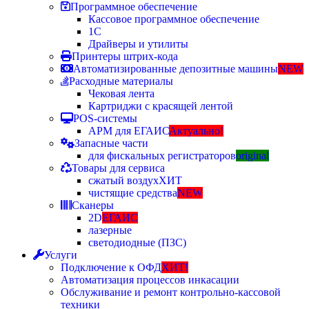
Программное обеспечение
Кассовое программное обеспечение
1С
Драйверы и утилиты
Принтеры штрих-кода
Автоматизированные депозитные машины
NEW
Расходные материалы
Чековая лента
Картриджи с красящей лентой
POS-системы
АРМ для ЕГАИС
Актуально!
Запасные части
для фискальных регистраторов
original
Товары для сервиса
сжатый воздух
ХИТ
чистящие средства
NEW
Сканеры
2D
ЕГАИС
лазерные
светодиодные (ПЗС)
Услуги
Подключение к ОФД
ХИТ!
Автоматизация процессов инкасации
Обслуживание и ремонт контрольно-кассовой
техники