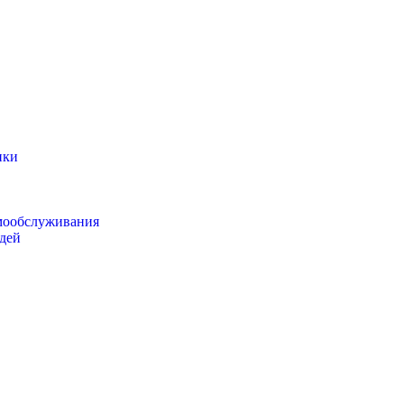
ики
мообслуживания
дей