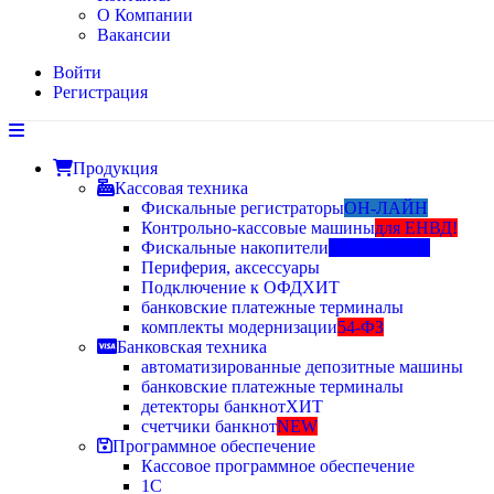
О Компании
Вакансии
Войти
Регистрация
Продукция
Кассовая техника
Фискальные регистраторы
ОН-ЛАЙН
Контрольно-кассовые машины
для ЕНВД!
Фискальные накопители
13, 15, 36 мес
Периферия, аксессуары
Подключение к ОФД
ХИТ
банковские платежные терминалы
комплекты модернизации
54-ФЗ
Банковская техника
автоматизированные депозитные машины
банковские платежные терминалы
детекторы банкнот
ХИТ
счетчики банкнот
NEW
Программное обеспечение
Кассовое программное обеспечение
1С