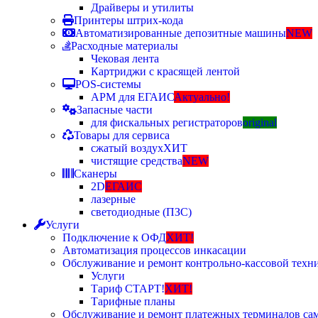
Драйверы и утилиты
Принтеры штрих-кода
Автоматизированные депозитные машины
NEW
Расходные материалы
Чековая лента
Картриджи с красящей лентой
POS-системы
АРМ для ЕГАИС
Актуально!
Запасные части
для фискальных регистраторов
original
Товары для сервиса
сжатый воздух
ХИТ
чистящие средства
NEW
Сканеры
2D
ЕГАИС
лазерные
светодиодные (ПЗС)
Услуги
Подключение к ОФД
ХИТ!
Автоматизация процессов инкасации
Обслуживание и ремонт контрольно-кассовой техн
Услуги
Тариф СТАРТ!
ХИТ!
Тарифные планы
Обслуживание и ремонт платежных терминалов са