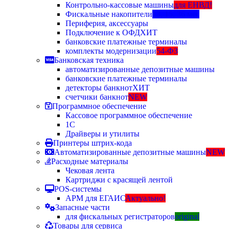
Контрольно-кассовые машины
для ЕНВД!
Фискальные накопители
13, 15, 36 мес
Периферия, аксессуары
Подключение к ОФД
ХИТ
банковские платежные терминалы
комплекты модернизации
54-ФЗ
Банковская техника
автоматизированные депозитные машины
банковские платежные терминалы
детекторы банкнот
ХИТ
счетчики банкнот
NEW
Программное обеспечение
Кассовое программное обеспечение
1С
Драйверы и утилиты
Принтеры штрих-кода
Автоматизированные депозитные машины
NEW
Расходные материалы
Чековая лента
Картриджи с красящей лентой
POS-системы
АРМ для ЕГАИС
Актуально!
Запасные части
для фискальных регистраторов
original
Товары для сервиса