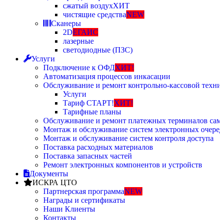
сжатый воздух
ХИТ
чистящие средства
NEW
Сканеры
2D
ЕГАИС
лазерные
светодиодные (ПЗС)
Услуги
Подключение к ОФД
ХИТ!
Автоматизация процессов инкасации
Обслуживание и ремонт контрольно-кассовой техн
Услуги
Тариф СТАРТ!
ХИТ!
Тарифные планы
Обслуживание и ремонт платежных терминалов са
Монтаж и обслуживание систем электронных очере
Монтаж и обслуживание систем контроля доступа
Поставка расходных материалов
Поставка запасных частей
Ремонт электронных компонентов и устройств
Документы
ИСКРА ЦТО
Партнерская программа
NEW
Награды и сертификаты
Наши Клиенты
Контакты